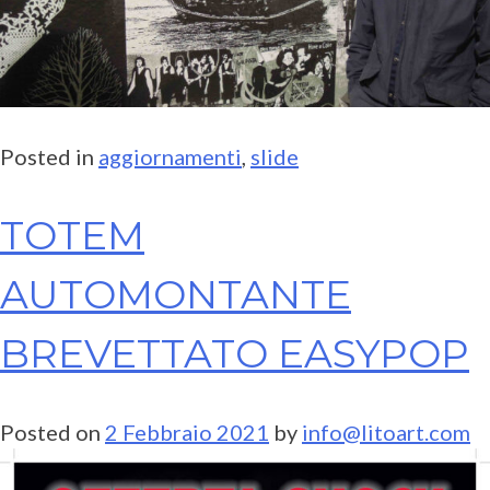
Posted in
aggiornamenti
,
slide
TOTEM
AUTOMONTANTE
BREVETTATO EASYPOP
Posted on
2 Febbraio 2021
by
info@litoart.com