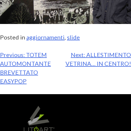
Posted in
aggiornamenti
,
slide
Previous:
TOTEM
Next:
ALLESTIMENTO
AUTOMONTANTE
VETRINA… IN CENTRO!
BREVETTATO
EASYPOP